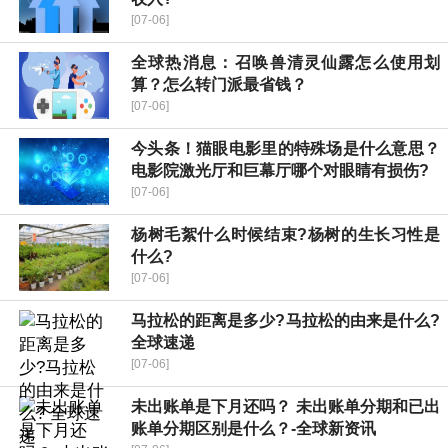
[07-06]
全球热消息：​召唤兽清灵仙露怎么使用划
算？怎么转门派最省钱？
[07-06]
今头条！猫眼电影里的特殊场是什么意思？
电影院激光厅和巨幕厅哪个对眼睛有损伤?
[07-06]
杨树毛絮什么时候结束?杨树的生长习性是
什么?
[07-06]
马拉松的距离是多少?马拉松的由来是什么?
全球速递
[07-06]
未出账单是下月还吗？ 未出账单分期和已出
账单分期区别是什么？-全球新资讯