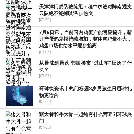
天津津门虎队教练组：稳中求进对阵南通支
云队绝不能掉以轻心 热文
[07-06]
7月6日讯，当前国内鸡蛋产能明显提升，新
开产蛋鸡规模持续增加，整体淘鸡量不大，
鸡蛋市场供给水平逐步抬高
[07-06]
从暴涨到暴跌 韩国楼市“过山车”经历了什
么？
[07-06]
环球快资讯丨热门标题3岁男孩生日哪种礼
物更适合
[07-06]
猪大骨和牛大骨一起炖有什么营养?|环球热
门
[07-06]