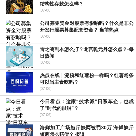
结构性存款怎么样？
[07-06]
公司募集资金对股票有影响吗？什么是非公
开发行股票募集配套资金？ 当前热点
[07-06]
雷之鸣副本怎么打？龙宫乾元丹怎么点？-每
日热闻
[07-06]
热点在线丨淀粉和红薯粉一样吗？红薯粉条
可以当主食吃吗？
[07-06]
今日看点：这家“技术派”日系车企，也成
了“时代的眼泪”？
[07-06]
海鲜加工广场短斤缺两被罚30万 海鲜缺斤
短两怎么赔偿？ 报道