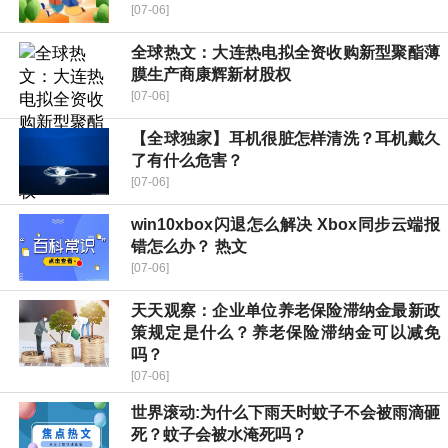
[07-06]
全球热文：大连热电拟全资收购新型聚酯薄
膜生产商康辉新材股权
[07-06]
【全球独家】耳机很脏怎样清洗？耳机戴久
了有什么危害？
[07-06]
win10xbox闪退怎么解决 Xbox同步云端报
错怎么办？ 热文
[07-06]
天天观察：企业单位养老保险滞纳金最新政
策规定是什么？养老保险滞纳金可以减免
吗？
[07-06]
世界滚动:为什么下雨天时蚊子不会被雨滴砸
死？蚊子会被水淹死吗？