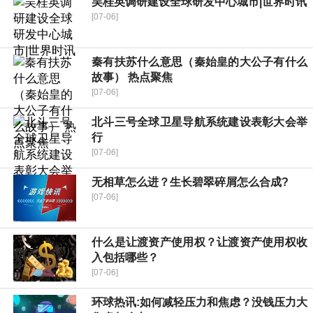
吴桂英调研建设全球研发中心城市|世界时讯
[07-06]
秦有扶苏什么意思（秦始皇的大公子有什么
故事） 热点聚焦
[07-06]
北斗三号全球卫星导航系统建设表彰大会举
行
[07-06]
无相草怎么进？生长碧翠碎屑怎么合成?
[07-06]
什么是让渡资产使用权？让渡资产使用权收
入包括哪些？
[07-06]
环球热讯:如何减轻压力和焦虑？没钱压力大