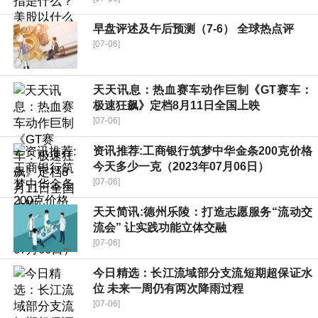
早盘评述及午后预测（7-6） 全球热点评
[07-06]
天天讯息：热血赛车动作巨制《GT赛车：
极速狂飙》定档8月11日全国上映
[07-06]
资讯推荐:工商银行筑梦中华金条200克价格
今天多少一克（2023年07月06日）
[07-06]
天天简讯:德州乐陵：打造志愿服务“流动交
流会” 让实践功能立体交融
[07-06]
今日精选：长江流域部分支流短期超保证水
位 未来一周仍有两次降雨过程
[07-06]