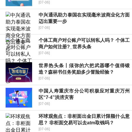
[07-06]
中兴通讯助力泰国在实现毫米波商业化方面
迈出重要一步
[07-06]
个体工商户对公账户可以转私人吗？ 个体工
商户如何注册?_世界头条
[07-06]
世界热头条丨须弥的六把武器哪个值得锻
造？森林书任务奖励多少冒险经验？
[07-06]
中国人寿重庆市分公司积极应对重庆万州
区“7·4”洪涝灾害
[07-06]
环球观焦点：非柜面出金日累计限额什么意
思？ 非柜面交易可以去atm取钱吗？
[07-06]