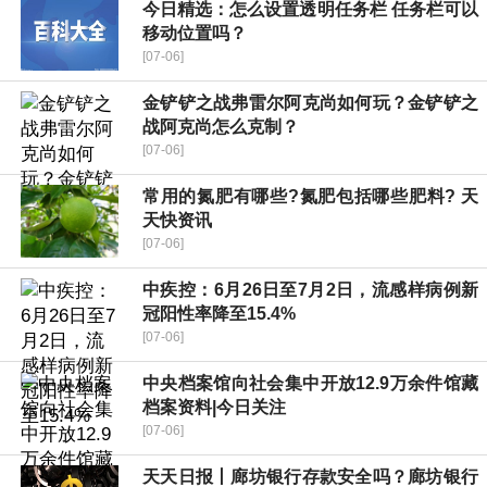
今日精选：怎么设置透明任务栏 任务栏可以
移动位置吗？
[07-06]
金铲铲之战弗雷尔阿克尚如何玩？金铲铲之
战阿克尚怎么克制？
[07-06]
常用的氮肥有哪些?氮肥包括哪些肥料? 天
天快资讯
[07-06]
中疾控：6月26日至7月2日，流感样病例新
冠阳性率降至15.4%
[07-06]
中央档案馆向社会集中开放12.9万余件馆藏
档案资料|今日关注
[07-06]
天天日报丨廊坊银行存款安全吗？廊坊银行