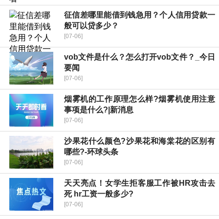
征信差哪里能借到钱急用？个人信用贷款一
般可以贷多少？
[07-06]
vob文件是什么？怎么打开vob文件？_今日
要闻
[07-06]
烟雾机的工作原理怎么样?烟雾机使用注意
事项是什么?|新消息
[07-06]
沙果花什么颜色?沙果花和海棠花的区别有
哪些?-环球头条
[07-06]
天天亮点！女学生拒客服工作被HR攻击去
死 hr工资一般多少?
[07-06]